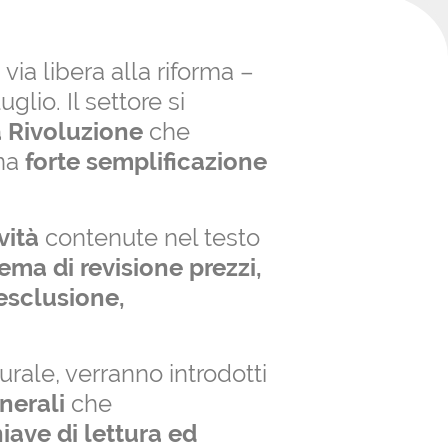
CREA IL TUO ACCOUNT
, via libera alla riforma –
glio. Il settore si
 Rivoluzione
che
na
forte semplificazione
vità
contenute nel testo
tema di revisione prezzi,
esclusione,
turale, verranno introdotti
nerali
che
iave di lettura ed