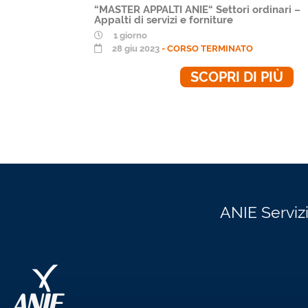
“MASTER APPALTI ANIE“ Settori ordinari –
dinari e
Appalti di servizi e forniture
 e
1 giorno
28 giu 2023
- CORSO TERMINATO
SCOPRI DI PIÙ
 PIÙ
ANIE Servizi