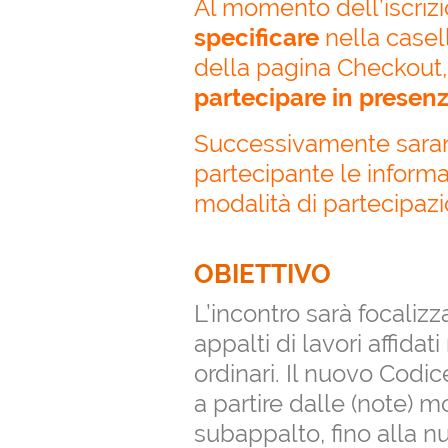
Al momento dell’iscriz
specificare
nella casel
della pagina Checkout
partecipare in presenz
Successivamente saran
partecipante le informaz
modalità di partecipazi
OBIETTIVO
L’incontro sarà focalizz
appalti di lavori affidat
ordinari. Il nuovo Codi
a partire dalle (note) m
subappalto, fino alla n