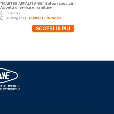
“MASTER APPALTI ANIE“ Settori speciali –
“MASTER 
Appalti di servizi e forniture
completo 
speciali –
1 giorno
forniture
18 mag 2023
- CORSO TERMINATO
4 gior
18 ma
SCOPRI DI PIÙ