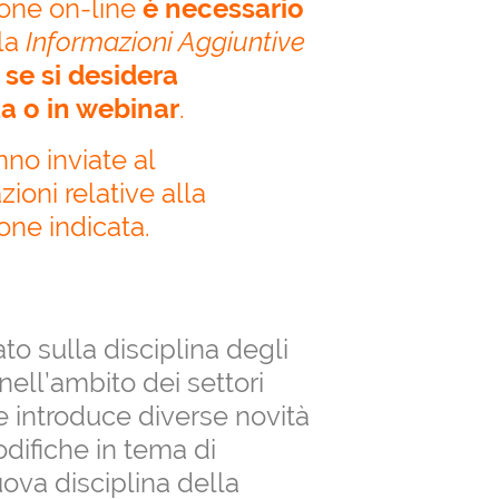
ione on-line
è necessario
la
Informazioni Aggiuntive
,
se si desidera
a o in webinar
.
no inviate al
ioni relative alla
one indicata.
ato sulla disciplina degli
i nell’ambito dei settori
ce introduce diverse novità
odifiche in tema di
uova disciplina della