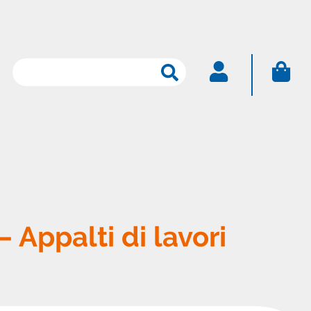
Ricerca
per:
ACCEDI
Nome utente
Password
 Appalti di lavori
Password dimenticata
Resta connesso
Sei un nuovo utente?