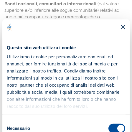
Bandi nazionali, comunitari o internazionali
(dal valore
superiore e/o inferiore alle soglie comunitarie) relativi ad
uno o più comparti, categorie merceologiche o
qualificazioni, sulla base di CPV standardizzati o
personalizzati.
Per una migliore esperienza dell’utente, sarà
direttamente il Servizio Appalti pubblici di Federazione
Questo sito web utilizza i cookie
ANIE a monitorare e gestire il servizio.
Utilizziamo i cookie per personalizzare contenuti ed
annunci, per fornire funzionalità dei social media e per
Laddove necessario, gli esperti della Federazione offriranno
analizzare il nostro traffico. Condividiamo inoltre
supporto giuridico per l’interpretazione e la lettura dei bandi
informazioni sul modo in cui utilizza il nostro sito con i
di gara oggetto dell’abbonamento.
nostri partner che si occupano di analisi dei dati web,
In fase
di sottoscrizione dell’abbonamento l’Ufficio
pubblicità e social media, i quali potrebbero combinarle
Appalti pubblici di ANIE supporterà l’utente per
con altre informazioni che ha fornito loro o che hanno
l’individuazione della migliore soluzione contrattuale.
raccolto dal suo utilizzo dei loro servizi.
Selezione
Necessario
del