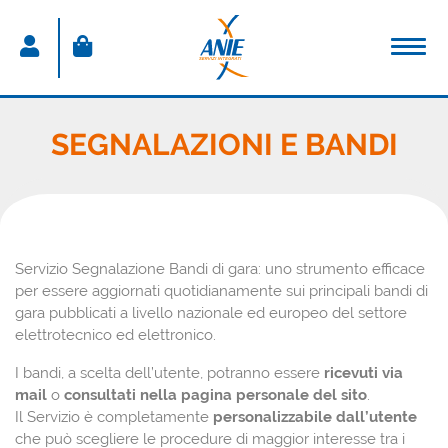
ACCEDI
SEGNALAZIONI E BANDI
Nome utente
Password
Servizio Segnalazione Bandi di gara: uno strumento efficace
Password dimenticata
per essere aggiornati quotidianamente sui principali bandi di
gara pubblicati a livello nazionale ed europeo del settore
Resta connesso
elettrotecnico ed elettronico.
Sei un nuovo utente?
I bandi, a scelta dell’utente, potranno essere
ricevuti via
mail
o
consultati nella pagina personale del sito
.
CREA IL TUO ACCOUNT
Il Servizio è completamente
personalizzabile dall’utente
che può scegliere le procedure di maggior interesse tra i