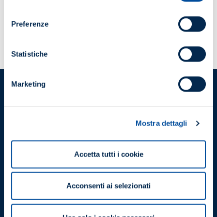
consenso
Preferenze
Statistiche
Marketing
ANIE Servizi Integrati S.r.l.
Società a socio unico
Viale Lancetti, 43
20158, Milano
Mostra dettagli
P.I./C.F. 04149290159
Accetta tutti i cookie
Certificazioni
Acconsenti ai selezionati
CERTIFICATO N. 1420.2022