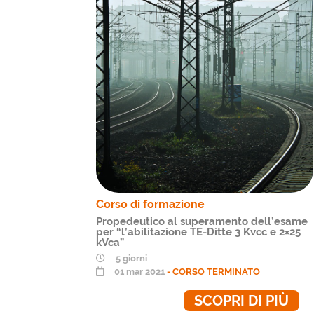
Corso di formazione
Propedeutico al superamento dell’esame
per “l’abilitazione TE-Ditte 3 Kvcc e 2×25
kVca”
5 giorni
01 mar 2021
- CORSO TERMINATO
SCOPRI DI PIÙ