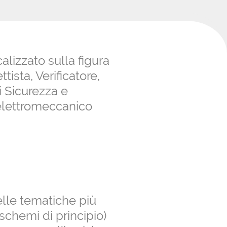
CREA IL TUO ACCOUNT
alizzato sulla figura
tista, Verificatore,
i Sicurezza e
elettromeccanico
lle tematiche più
schemi di principio)