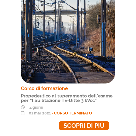
Corso di formazione
Propedeutico al superamento dell’esame
per “l’abilitazione TE-Ditte 3 kVcc”
4 giorni
01 mar 2021
- CORSO TERMINATO
SCOPRI DI PIÙ