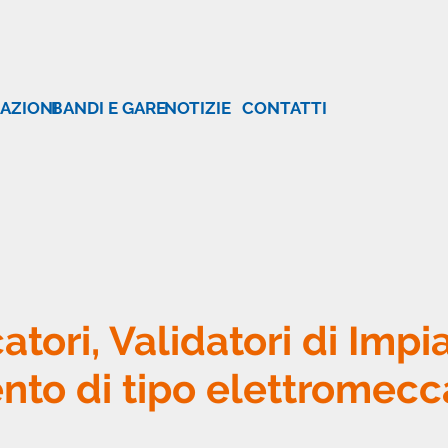
AZIONI
BANDI E GARE
NOTIZIE
CONTATTI
catori, Validatori di Imp
to di tipo elettromecca