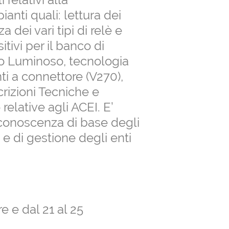
anti quali: lettura dei
 dei vari tipi di relè e
tivi per il banco di
o Luminoso, tecnologia
ti a connettore (V270),
scrizioni Tecniche e
 relative agli ACEI. E’
 conoscenza di base degli
 e di gestione degli enti
e e dal 21 al 25