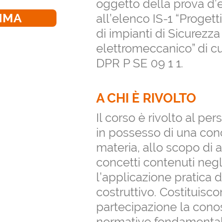
oggetto della prova d’e
MMA
all’elenco IS-1 “Progettis
di impianti di Sicurezz
elettromeccanico” di cu
DPR P SE 09 1 1.
A CHI È RIVOLTO
Il corso è rivolto al pe
in possesso di una con
materia, allo scopo di a
concetti contenuti negl
l’applicazione pratica de
costruttivo. Costituisco
partecipazione la cono
normative fondamentali 