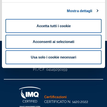
Mostra dettagli
Pubblicazioni
Prezzi Materiali – Luglio 2021
SCOPRI DI PIÙ
Accetta tutti i cookie
Acconsenti ai selezionati
ANIE Servizi Integrati S.r.l.
Società a socio unico
Usa solo i cookie necessari
Viale Lancetti, 43
20158, Milano
P.I./C.F. 04149290159
Certificazioni
CERTIFICATO N. 1420.2022