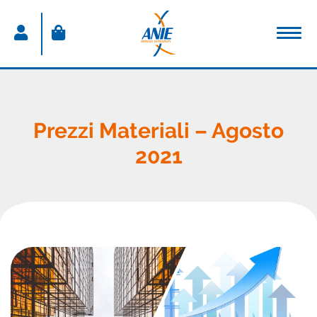
ACCEDI
Nome utente
Prezzi Materiali – Agosto
2021
Password
Password dimenticata
Resta connesso
Sei un nuovo utente?
CREA IL TUO ACCOUNT