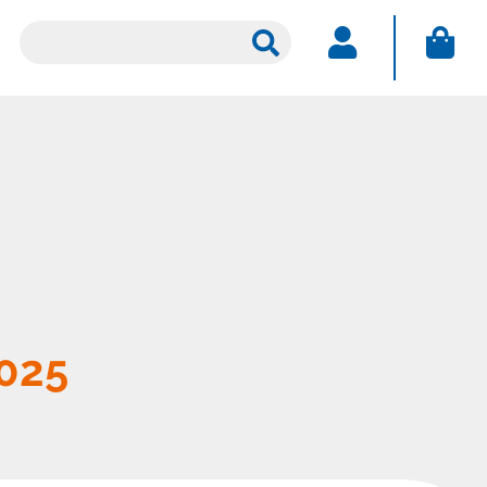
Ricerca
per:
ACCEDI
Nome utente
Password
Password dimenticata
Resta connesso
2025
Sei un nuovo utente?
CREA IL TUO ACCOUNT