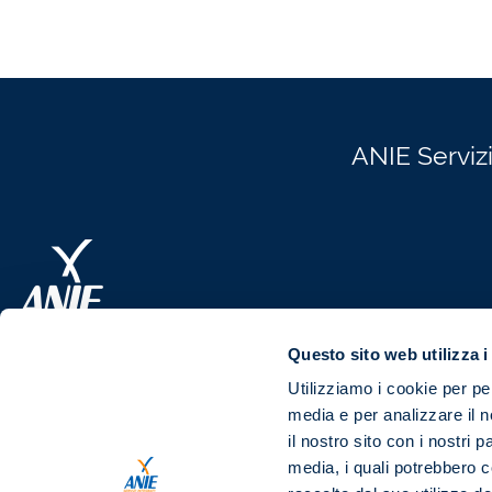
ANIE Servizi
Questo sito web utilizza i
ANIE Servizi Integrati S.r.l.
Utilizziamo i cookie per pe
Società a socio unico
media e per analizzare il n
il nostro sito con i nostri 
Viale Lancetti, 43
media, i quali potrebbero 
20158, Milano