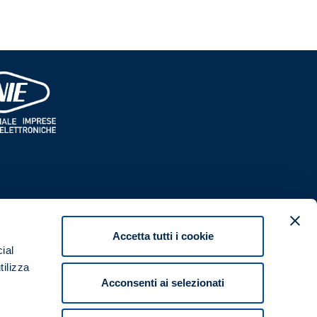
RIMANI AGGIORNATO
Iscriviti alla Newsletter!
Accetta tutti i cookie
ial
vizintegrati.it
tilizza
4396
VAI ALLA PAGINA DI ISCRIZIONE
Acconsenti ai selezionati