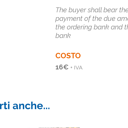
The buyer shall bear th
payment of the due amo
the ordering bank and th
bank
COSTO
16
€
+ IVA
ti anche...