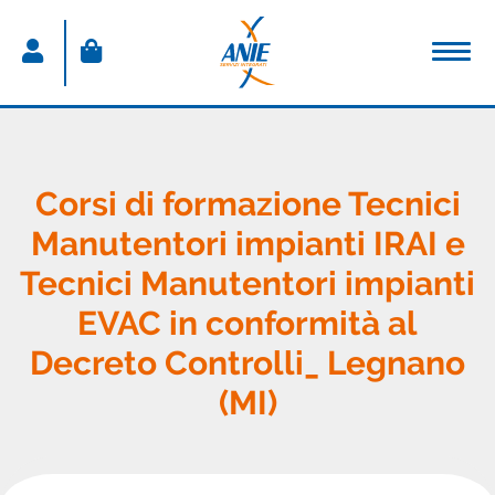
ACCEDI
Nome utente
Corsi di formazione Tecnici
Manutentori impianti IRAI e
Password
Tecnici Manutentori impianti
Password dimenticata
EVAC in conformità al
Resta connesso
Decreto Controlli_ Legnano
(MI)
Sei un nuovo utente?
CREA IL TUO ACCOUNT