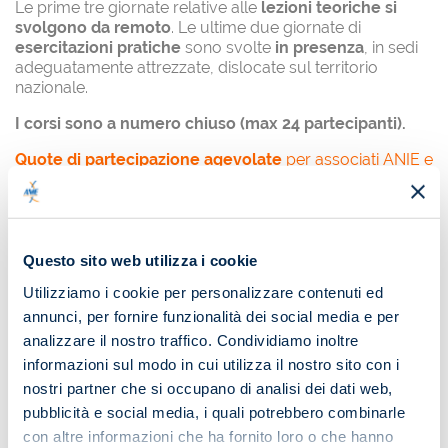
Le prime tre giornate relative alle
lezioni teoriche si
svolgono da remoto
. Le ultime due giornate di
esercitazioni pratiche
sono svolte
in presenza
, in sedi
adeguatamente attrezzate, dislocate sul territorio
nazionale.
I corsi sono a numero chiuso (max 24 partecipanti).
Quote di partecipazione agevolate
per associati ANIE e
AIPS/UMAN e per iscrizioni superiori a due.
Questo sito web utilizza i cookie
OBIETTIVO
Utilizziamo i cookie per personalizzare contenuti ed
Offrire a tutti gli operatori del settore una preparazione
annunci, per fornire funzionalità dei social media e per
puntuale attraverso un programma didattico – sia
analizzare il nostro traffico. Condividiamo inoltre
tecnico che pratico – che fornisce da un lato le
informazioni sul modo in cui utilizza il nostro sito con i
competenze necessarie per l’attività di manutenzione dei
presìdi e degli impianti di rivelazione e allarme incendio e
nostri partner che si occupano di analisi dei dati web,
dall’altro la corretta informazione a tutte le figure che
pubblicità e social media, i quali potrebbero combinarle
operano nel settore delle tecniche di manutenzione, alla
con altre informazioni che ha fornito loro o che hanno
luce delle norme e della legislazione vigente.