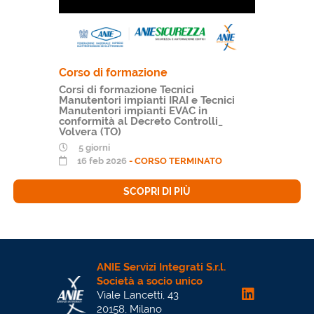
Corso di formazione
Corsi di formazione Tecnici
Manutentori impianti IRAI e Tecnici
Manutentori impianti EVAC in
conformità al Decreto Controlli_
Volvera (TO)
5 giorni
16 feb 2026
- CORSO TERMINATO
SCOPRI DI PIÙ
ANIE Servizi Integrati S.r.l.
Società a socio unico
Viale Lancetti, 43
20158, Milano