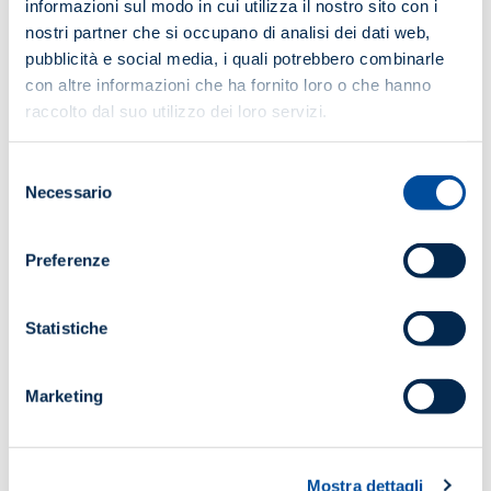
informazioni sul modo in cui utilizza il nostro sito con i
DATA E LUOGO
nostri partner che si occupano di analisi dei dati web,
9-10-11 novembre 2026 (teoria) | 12-13 novembre
pubblicità e social media, i quali potrebbero combinarle
2026 (pratica)
con altre informazioni che ha fornito loro o che hanno
Lezioni teoriche on-line in live webinar su
raccolto dal suo utilizzo dei loro servizi.
piattaforma ANIE/Esercitazioni pratiche in presenza
presso Zenith Sicurezza di Villamarzana (RO).
Selezione
Necessario
del
ORARIO
consenso
9:00/18:00
Preferenze
Statistiche
€
1,800.00
+ IVA
Non Associato
Marketing
€
1,430.00
+ IVA
Associato ANIE
Mostra dettagli