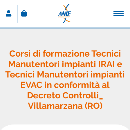
ACCEDI
Nome utente
Corsi di formazione Tecnici
Manutentori impianti IRAI e
Password
Tecnici Manutentori impianti
Password dimenticata
EVAC in conformità al
Resta connesso
Decreto Controlli_
Villamarzana (RO)
Sei un nuovo utente?
CREA IL TUO ACCOUNT