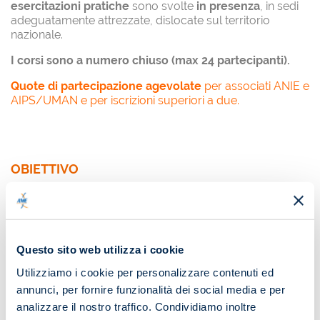
esercitazioni pratiche
sono svolte
in presenza
, in sedi
adeguatamente attrezzate, dislocate sul territorio
nazionale.
I corsi sono a numero chiuso (max 24 partecipanti).
Quote di partecipazione agevolate
per associati ANIE e
AIPS/UMAN e per iscrizioni superiori a due.
OBIETTIVO
Offrire a tutti gli operatori del settore una preparazione
puntuale attraverso un programma didattico – sia
tecnico che pratico – che fornisce da un lato le
competenze necessarie per l’attività di manutenzione dei
presìdi e degli impianti di rivelazione e allarme incendio e
Questo sito web utilizza i cookie
dall’altro la corretta informazione a tutte le figure che
Utilizziamo i cookie per personalizzare contenuti ed
operano nel settore delle tecniche di manutenzione, alla
annunci, per fornire funzionalità dei social media e per
luce delle norme e della legislazione vigente.
analizzare il nostro traffico. Condividiamo inoltre