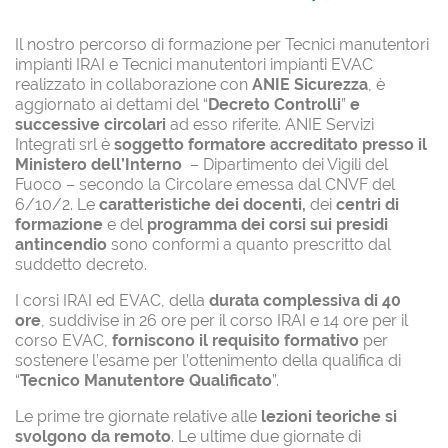
Il nostro percorso di formazione per Tecnici manutentori
impianti IRAI e Tecnici manutentori impianti EVAC
realizzato in collaborazione con
ANIE Sicurezza
, è
aggiornato ai dettami del “
Decreto Controlli
”
e
successive circolari
ad esso riferite. ANIE Servizi
Integrati srl è
soggetto formatore accreditato presso il
Ministero dell’Interno
– Dipartimento dei Vigili del
Fuoco – secondo la Circolare emessa dal CNVF del
6/10/2. Le
caratteristiche dei docenti,
dei
centri di
formazione
e del
programma dei corsi sui presidi
antincendio
sono conformi a quanto prescritto dal
suddetto decreto.
I corsi IRAI ed EVAC, della
durata complessiva di 40
ore
, suddivise in 26 ore per il corso IRAI e 14 ore per il
corso EVAC,
forniscono il requisito formativo
per
sostenere l’esame per l’ottenimento della qualifica di
“
Tecnico Manutentore Qualificato
”.
Le prime tre giornate relative alle
lezioni teoriche si
svolgono da remoto
. Le ultime due giornate di