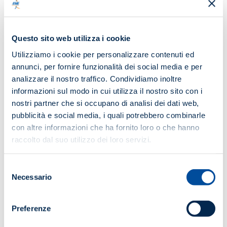
tecnico che pratico – che fornisce da un lato le
competenze necessarie per l’attività di manutenzione dei
presidi e degli impianti antincendio e dall’altro la corretta
informazione a tutte le figure che operano nel settore
Questo sito web utilizza i cookie
delle tecniche di manutenzione, alla luce delle norme e
Utilizziamo i cookie per personalizzare contenuti ed
della legislazione vigente.
annunci, per fornire funzionalità dei social media e per
analizzare il nostro traffico. Condividiamo inoltre
DATA E LUOGO
informazioni sul modo in cui utilizza il nostro sito con i
7-8-9-10-11 marzo 2022
nostri partner che si occupano di analisi dei dati web,
Webinar su piattaforma ANIE/Esercitazioni pratiche
pubblicità e social media, i quali potrebbero combinarle
in presenza presso ZENITH SICUREZZA srl -
con altre informazioni che ha fornito loro o che hanno
VILLAMARZANA (RO)
raccolto dal suo utilizzo dei loro servizi.
ORARIO
Selezione
Necessario
del
9:00/18:00
consenso
Preferenze
Maggiori informazioni