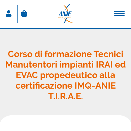
ACCEDI
Nome utente
Corso di formazione Tecnici
Manutentori impianti IRAI ed
Password
EVAC propedeutico alla
Password dimenticata
certificazione IMQ-ANIE
Resta connesso
T.I.R.A.E.
Sei un nuovo utente?
CREA IL TUO ACCOUNT