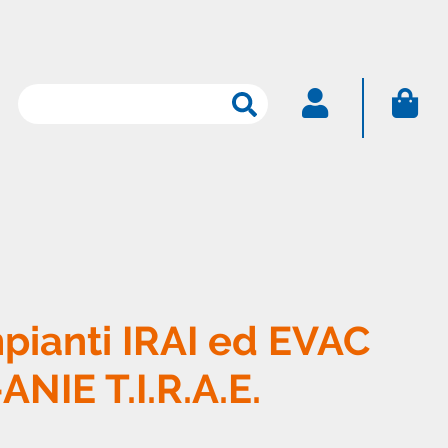
Ricerca
per:
ACCEDI
Nome utente
Password
pianti IRAI ed EVAC
Password dimenticata
Resta connesso
NIE T.I.R.A.E.
Sei un nuovo utente?