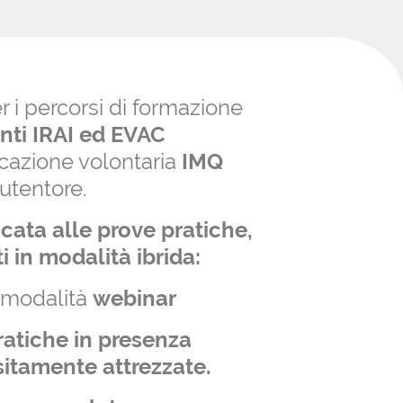
CREA IL TUO ACCOUNT
r i percorsi di formazione
nti IRAI ed EVAC
ficazione volontaria
IMQ
utentore.
cata alle prove pratiche,
i in modalità ibrida:
 modalità
webinar
ratiche
in presenza
sitamente attrezzate.