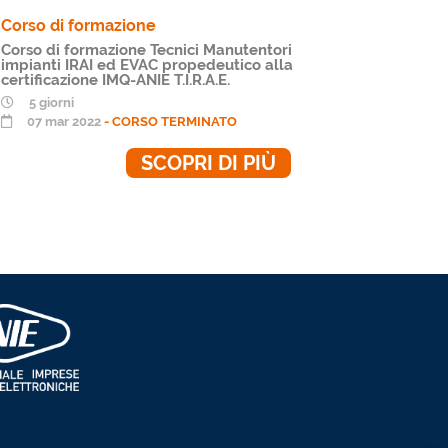
Corso di formazione
Corso di
Corso di formazione Tecnici Manutentori
Corso di
impianti IRAI ed EVAC propedeutico alla
impianti
certificazione IMQ-ANIE T.I.R.A.E.
certifica
5 giorni
5 gior
07 mar 2022
- CORSO TERMINATO
09 ma
SCOPRI DI PIÙ