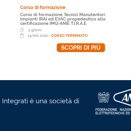
Corso di formazione
Corso di formazione Tecnici Manutentori
impianti IRAI ed EVAC propedeutico alla
certificazione IMQ-ANIE T.I.R.A.E.
5 giorni
14 feb 2022
- CORSO TERMINATO
SCOPRI DI PIÙ
 Integrati è una società di