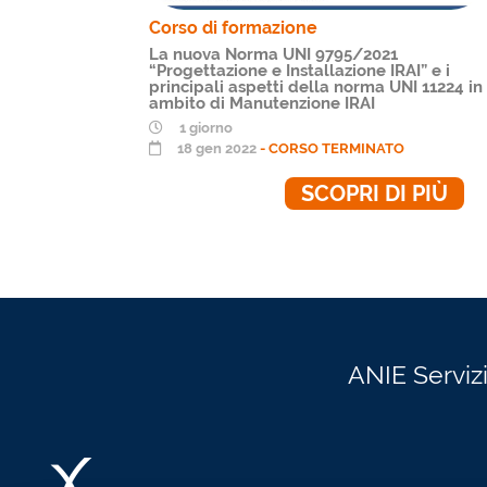
Corso di formazione
tentori
La nuova Norma UNI 9795/2021
co alla
“Progettazione e Installazione IRAI” e i
principali aspetti della norma UNI 11224 in
ambito di Manutenzione IRAI
1 giorno
18 gen 2022
- CORSO TERMINATO
 PIÙ
SCOPRI DI PIÙ
ANIE Servizi