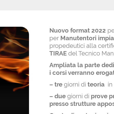
Nuovo format 2022
pe
per
Manutentori impia
propedeutici alla certi
TIRAE
del Tecnico Man
Ampliata la parte dedi
i corsi verranno erogat
– tre
giorni di
teoria
in
– due
giorni di
prove p
presso strutture appo