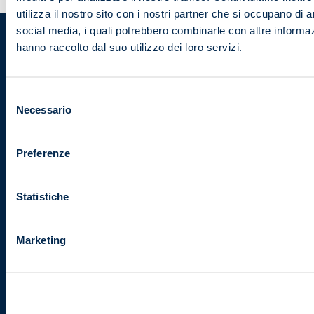
utilizza il nostro sito con i nostri partner che si occupano di a
social media, i quali potrebbero combinarle con altre informaz
ANIE Servizi Integrati S.r.l.
hanno raccolto dal suo utilizzo dei loro servizi.
Società a socio unico
Viale Lancetti, 43
20158, Milano
Selezione
P.I./C.F. 04149290159
Necessario
del
consenso
Preferenze
Certificazioni
CERTIFICATO N. 1420.2022
Statistiche
Marketing
info@anieservizintegrati.it
02 3264396