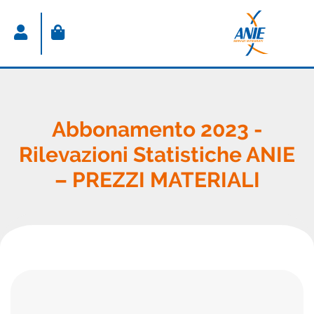
ACCEDI
Nome utente
Abbonamento 2023 -
Rilevazioni Statistiche ANIE
Password
– PREZZI MATERIALI
Password dimenticata
Resta connesso
Sei un nuovo utente?
CREA IL TUO ACCOUNT