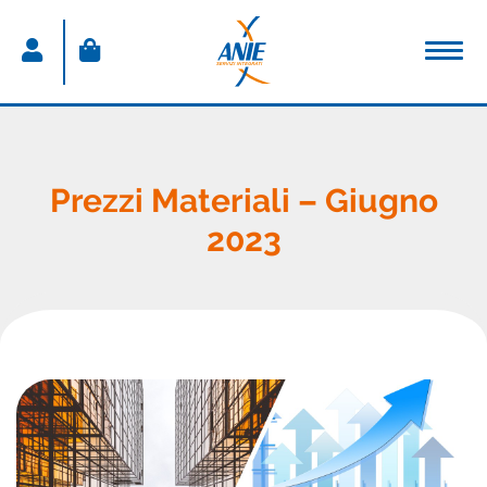
ACCEDI
Nome utente
Prezzi Materiali – Giugno
2023
Password
Password dimenticata
Resta connesso
Sei un nuovo utente?
CREA IL TUO ACCOUNT