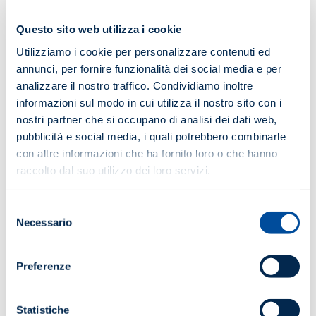
Questo sito web utilizza i cookie
ACQUISTA
Utilizziamo i cookie per personalizzare contenuti ed
annunci, per fornire funzionalità dei social media e per
analizzare il nostro traffico. Condividiamo inoltre
Potrebbe interessarti anche...
informazioni sul modo in cui utilizza il nostro sito con i
nostri partner che si occupano di analisi dei dati web,
pubblicità e social media, i quali potrebbero combinarle
con altre informazioni che ha fornito loro o che hanno
raccolto dal suo utilizzo dei loro servizi.
Selezione
Necessario
del
consenso
Preferenze
Statistiche