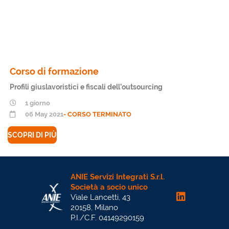
Corso di formazione
Profili giuslavoristici e fiscali dell’outsourcing
1 giorno
06 May 2021
- CORSO TERMINATO
SCOPRI DI PIÙ
ANIE Servizi Integrati S.r.l.
Società a socio unico
Viale Lancetti, 43
20158, Milano
P.I./C.F. 04149290159