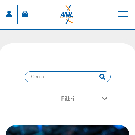
ACCEDI
Nome utente
Password
Password dimenticata
Resta connesso
Filtri
Sei un nuovo utente?
CREA IL TUO ACCOUNT