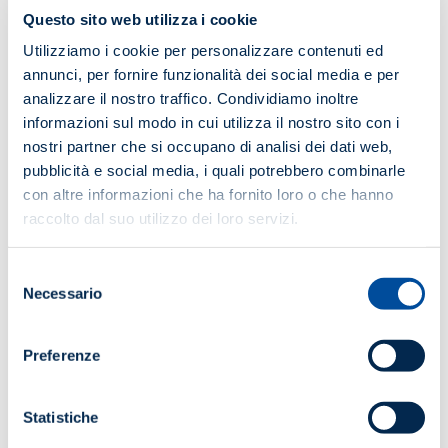
Questo sito web utilizza i cookie
Utilizziamo i cookie per personalizzare contenuti ed
annunci, per fornire funzionalità dei social media e per
analizzare il nostro traffico. Condividiamo inoltre
informazioni sul modo in cui utilizza il nostro sito con i
nostri partner che si occupano di analisi dei dati web,
pubblicità e social media, i quali potrebbero combinarle
con altre informazioni che ha fornito loro o che hanno
raccolto dal suo utilizzo dei loro servizi.
Selezione
Corso di formazione
Necessario
del
I Nuovi requisiti di cybersicurezza dei prodotti: decorrenza,
consenso
contenuti ed aspetti di responsabilità legale del fabbricante
Preferenze
ed aspetti tecnici e normativi
1 giorno
Statistiche
27 Nov 2024
- CORSO TERMINATO