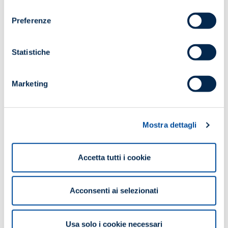
consenso
Preferenze
ORARIO
9:00/18:00
Statistiche
Maggiori informazioni
Marketing
SCARICA IL PROGRAMMA
Mostra dettagli
Potrebbe interessarti anche...
Accetta tutti i cookie
Acconsenti ai selezionati
Usa solo i cookie necessari