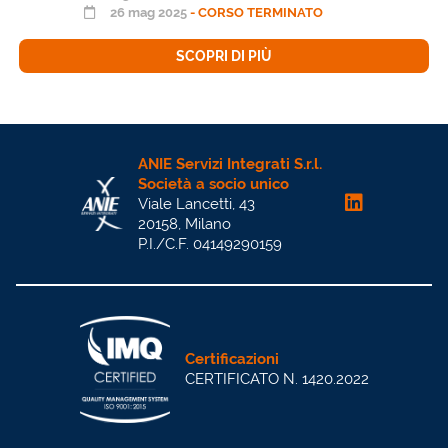
26 mag 2025
- CORSO TERMINATO
SCOPRI DI PIÙ
ANIE Servizi Integrati S.r.l.
Società a socio unico
Viale Lancetti, 43
20158, Milano
P.I./C.F. 04149290159
Certificazioni
CERTIFICATO N. 1420.2022