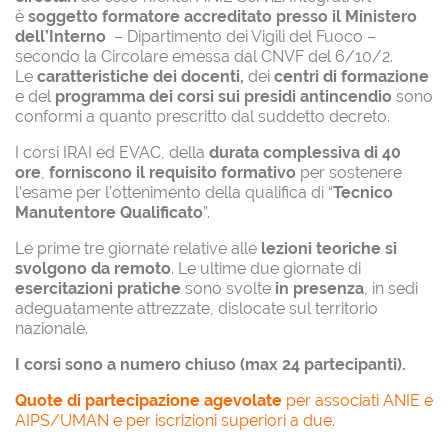
è
soggetto formatore accreditato presso il Ministero
dell’Interno
– Dipartimento dei Vigili del Fuoco –
secondo la Circolare emessa dal CNVF del 6/10/2.
Le
caratteristiche dei docenti,
dei
centri di formazione
e del
programma dei corsi sui presidi antincendio
sono
conformi a quanto prescritto dal suddetto decreto.
I corsi IRAI ed EVAC, della
durata complessiva di 40
ore
,
forniscono il requisito formativo
per sostenere
l’esame per l’ottenimento della qualifica di “
Tecnico
Manutentore Qualificato
”.
Le prime tre giornate relative alle
lezioni teoriche si
svolgono da remoto
. Le ultime due giornate di
esercitazioni pratiche
sono svolte
in presenza
, in sedi
adeguatamente attrezzate, dislocate sul territorio
nazionale.
I corsi sono a numero chiuso (max 24 partecipanti).
Quote di partecipazione agevolate
per associati ANIE e
AIPS/UMAN e per iscrizioni superiori a due.