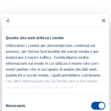
OBIETTIVO
Offrire a tutti gli operatori del settore una preparazione
puntuale attraverso un programma didattico – sia
tecnico che pratico – che fornisce da un lato le
Questo sito web utilizza i cookie
competenze necessarie per l’attività di manutenzione dei
presìdi e degli impianti di rivelazione e allarme incendio e
Utilizziamo i cookie per personalizzare contenuti ed
di evacuazione audio, e dall’altro la corretta
annunci, per fornire funzionalità dei social media e per
informazione a tutte le figure che operano nel settore
analizzare il nostro traffico. Condividiamo inoltre
delle tecniche di manutenzione, alla luce delle norme e
informazioni sul modo in cui utilizza il nostro sito con i
della legislazione vigente.
nostri partner che si occupano di analisi dei dati web,
pubblicità e social media, i quali potrebbero combinarle
DATA E LUOGO
con altre informazioni che ha fornito loro o che hanno
31 marzo-1-2 aprile 2025 (teoria) | 3-4 aprile 2025
raccolto dal suo utilizzo dei loro servizi.
(pratica)
Lezioni teoriche on-line in live webinar su
Selezione
piattaforma ANIE/Esercitazioni pratiche in presenza
Necessario
del
presso BOSICA srl – Martinsicuro (TE)