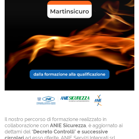
Il nostro percorso di formazione realizzato in
collaborazione con
ANIE Sicurezza
, è aggiornato ai
dettami del “
Decreto Controlli
”
e successive
circolari
ad esso riferite. ANIE Servizi Integrati srl