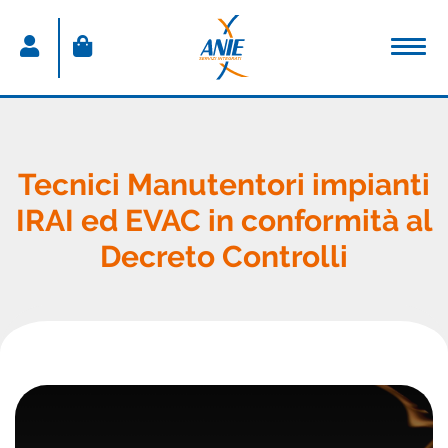
ACCEDI
Nome utente
Tecnici Manutentori impianti
IRAI ed EVAC in conformità al
Password
Decreto Controlli
Password dimenticata
Resta connesso
Sei un nuovo utente?
CREA IL TUO ACCOUNT