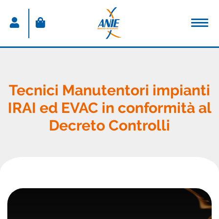
ACCEDI
Nome utente
Tecnici Manutentori impianti
IRAI ed EVAC in conformità al
Password
Decreto Controlli
Password dimenticata
Resta connesso
Sei un nuovo utente?
CREA IL TUO ACCOUNT