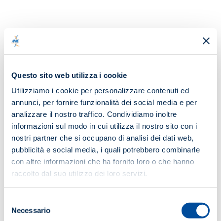
OBIETTIVO
Offrire a tutti gli operatori del settore una preparazione
puntuale attraverso un programma didattico – sia
tecnico che pratico – che fornisce da un lato le
Questo sito web utilizza i cookie
competenze necessarie per l’attività di manutenzione dei
presìdi e degli impianti di rivelazione e allarme incendio e
Utilizziamo i cookie per personalizzare contenuti ed
di evacuazione audio, e dall’altro la corretta
annunci, per fornire funzionalità dei social media e per
informazione a tutte le figure che operano nel settore
analizzare il nostro traffico. Condividiamo inoltre
delle tecniche di manutenzione, alla luce delle norme e
informazioni sul modo in cui utilizza il nostro sito con i
della legislazione vigente.
nostri partner che si occupano di analisi dei dati web,
pubblicità e social media, i quali potrebbero combinarle
DATA E LUOGO
con altre informazioni che ha fornito loro o che hanno
26-27-28 maggio 2025 (teoria) | 29-30 maggio 2025
raccolto dal suo utilizzo dei loro servizi.
(pratica)
Lezioni teoriche on-line in live webinar su
Selezione
piattaforma ANIE/Esercitazioni pratiche in presenza
Necessario
del
presso TEMA SAFETY & TRAINING srl – Taranto