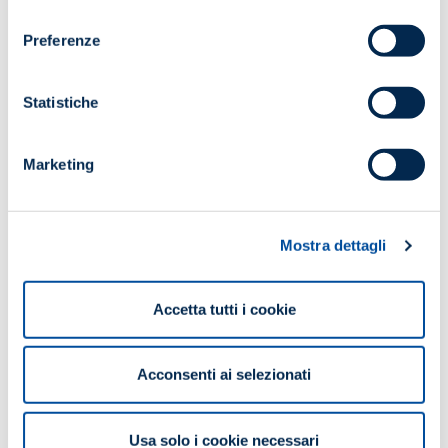
consenso
Preferenze
ORARIO
9:00/18:00
Statistiche
Maggiori informazioni
Marketing
SCARICA IL PROGRAMMA
Mostra dettagli
Potrebbe interessarti anche...
Accetta tutti i cookie
Acconsenti ai selezionati
Usa solo i cookie necessari