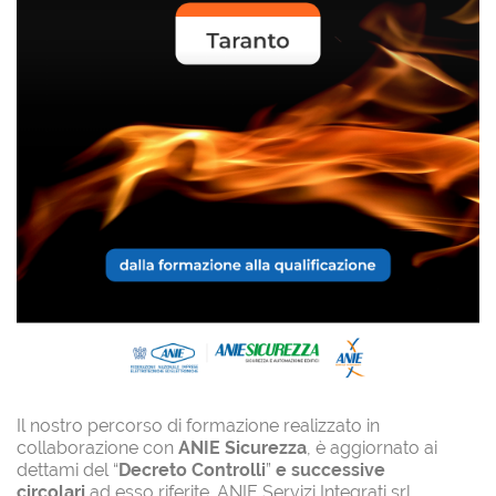
Il nostro percorso di formazione realizzato in
collaborazione con
ANIE Sicurezza
, è aggiornato ai
dettami del “
Decreto Controlli
”
e successive
circolari
ad esso riferite. ANIE Servizi Integrati srl