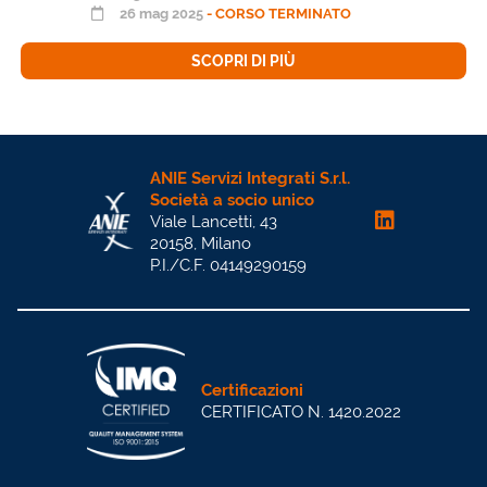
26 mag 2025
- CORSO TERMINATO
SCOPRI DI PIÙ
ANIE Servizi Integrati S.r.l.
Società a socio unico
Viale Lancetti, 43
20158, Milano
P.I./C.F. 04149290159
Certificazioni
CERTIFICATO N. 1420.2022