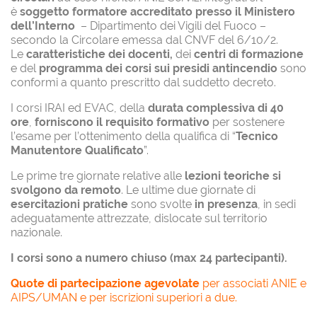
è
soggetto formatore accreditato presso il Ministero
dell’Interno
– Dipartimento dei Vigili del Fuoco –
secondo la Circolare emessa dal CNVF del 6/10/2.
Le
caratteristiche dei docenti,
dei
centri di formazione
e del
programma dei corsi sui presidi antincendio
sono
conformi a quanto prescritto dal suddetto decreto.
I corsi IRAI ed EVAC, della
durata complessiva di 40
ore
,
forniscono il requisito formativo
per sostenere
l’esame per l’ottenimento della qualifica di “
Tecnico
Manutentore Qualificato
”.
Le prime tre giornate relative alle
lezioni teoriche si
svolgono da remoto
. Le ultime due giornate di
esercitazioni pratiche
sono svolte
in presenza
, in sedi
adeguatamente attrezzate, dislocate sul territorio
nazionale.
I corsi sono a numero chiuso (max 24 partecipanti).
Quote di partecipazione agevolate
per associati ANIE e
AIPS/UMAN e per iscrizioni superiori a due.